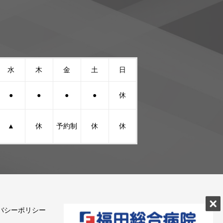
水
木
金
土
日
●
●
●
●
休
▲
休
予約制
休
休
バシーポリシー