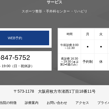
サービス
スポーツ整形
手外科センター
リハビリ
月
火
時間
WEB予約
午前診療 8:00
●
●
～11:30
-847-5752
夜診療 16:30
予約制
休
～19:30 (▲は
第2•4週のみ）
 - 19:00（日・祝休診）
〒573-1178 大阪府枚方市渚西1丁目18番11号
当院の特徴
診療案内
お問い合わせ
アクセス
プライ