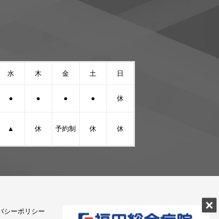
水
木
金
土
日
●
●
●
●
休
▲
休
予約制
休
休
バシーポリシー