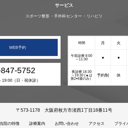
サービス
スポーツ整形
手外科センター
リハビリ
月
火
時間
WEB予約
午前診療 8:00
●
●
～11:30
-847-5752
夜診療 16:30
予約制
休
～19:30 (▲は
第2•4週のみ）
 - 19:00（日・祝休診）
〒573-1178 大阪府枚方市渚西1丁目18番11号
当院の特徴
診療案内
お問い合わせ
アクセス
プライ